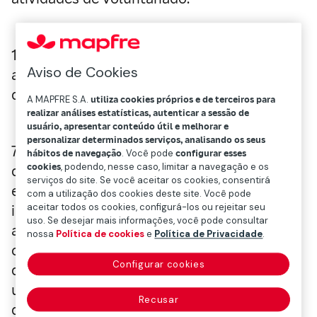
15% da população mundial com mais de 15
Aviso de Cookies
anos, quase um bilhão de pessoas, participa
de atividades de voluntariado
A MAPFRE S.A.
utiliza cookies próprios e de terceiros para
realizar análises estatísticas, autenticar a sessão de
usuário, apresentar conteúdo útil e melhorar e
personalizar determinados serviços, analisando os seus
70% ocorre de forma informal, ou seja, fora
hábitos de navegação
. Você pode
configurar esses
cookies
, podendo, nesse caso, limitar a navegação e os
de organizações estabelecidas, seja em
serviços do site. Se você aceitar os cookies, consentirá
escolas, hospitais, associações de bairro,
com a utilização dos cookies deste site. Você pode
aceitar todos os cookies, configurá-los ou rejeitar seu
iniciativas ambientais ou acompanhando
uso. Se desejar mais informações, você pode consultar
aqueles que passam por momentos
nossa
Política de cookies
e
Política de Privacidade
.
complexos. Uma rede silenciosa, mas
Configurar cookies
decisiva, confirma que estamos diante de
uma das forças sociais mais valiosas para o
Recusar
desenvolvimento sustentável. A definição