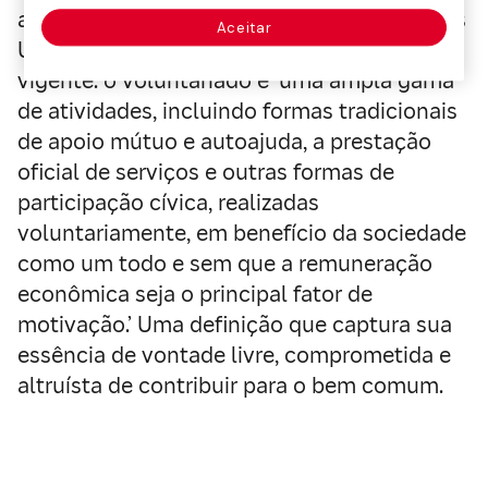
aprovada pela Assembleia Geral das Nações
Aceitar
Unidas em 2002 continua plenamente
vigente: o voluntariado é ‘uma ampla gama
de atividades, incluindo formas tradicionais
de apoio mútuo e autoajuda, a prestação
oficial de serviços e outras formas de
participação cívica, realizadas
voluntariamente, em benefício da sociedade
como um todo e sem que a remuneração
econômica seja o principal fator de
motivação.’ Uma definição que captura sua
essência de vontade livre, comprometida e
altruísta de contribuir para o bem comum.