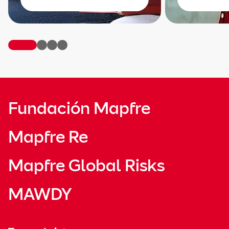
Fundación Mapfre
Mapfre Re
Mapfre Global Risks
MAWDY