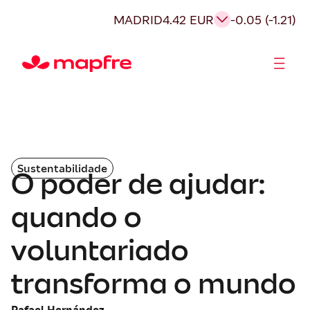
MADRID
4.42 EUR
-0.05 (-1.21)
Acionistas e Investidores
Governança Corporativa
Sustentabilidade
O poder de ajudar:
quando o
voluntariado
transforma o mundo
Rafael Hernández