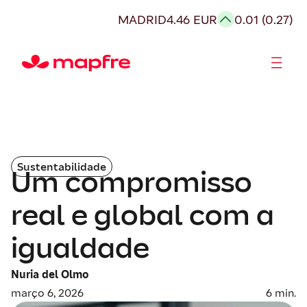
MADRID
4.46 EUR
0.01 (0.27)
Acionistas e Investidores
Governança Corporativa
Sustentabilidade
Um compromisso
real e global com a
igualdade
Nuria del Olmo
março 6, 2026
6
min.