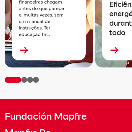
financeiras chegam
Eficiên
antes do que parece
energé
e, muitas vezes, sem
um manual de
durant
instruções. Ter
todo
educação fin...
Fundación Mapfre