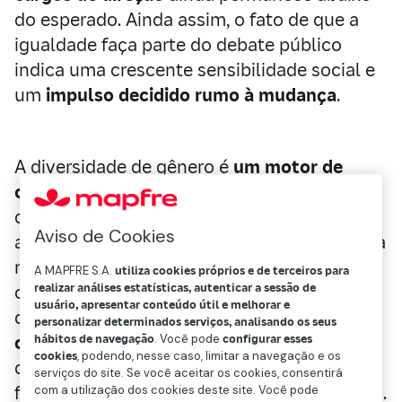
do esperado. Ainda assim, o fato de que a
igualdade faça parte do debate público
indica uma crescente sensibilidade social e
um
impulso decidido rumo à mudança
.
A diversidade de gênero é
um motor de
competitividade
: multiplica o talento
disponível e fortalece as organizações em
Aviso de Cookies
ambientes complexos. Embora a inserção da
mulher no mercado de trabalho esteja
A MAPFRE S.A.
utiliza cookies próprios e de terceiros para
realizar análises estatísticas, autenticar a sessão de
consolidada na maioria dos setores, a
usuário, apresentar conteúdo útil e melhorar e
dificuldade concentra-se no acesso a
personalizar determinados serviços, analisando os seus
cargos de liderança
, algo que ocorre apesar
hábitos de navegação
. Você pode
configurar esses
cookies
, podendo, nesse caso, limitar a navegação e os
de as mulheres frequentemente terem uma
serviços do site. Se você aceitar os cookies, consentirá
formação acadêmica superior à dos homens.
com a utilização dos cookies deste site. Você pode