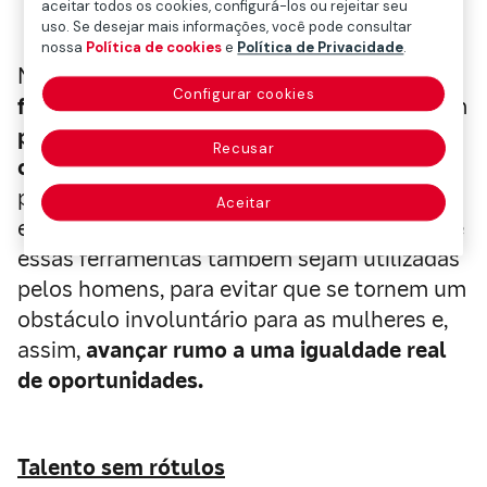
aceitar todos os cookies, configurá-los ou rejeitar seu
uso. Se desejar mais informações, você pode consultar
nossa
Política de cookies
e
Política de Privacidade
.
Nesse contexto,
as empresas têm um papel
Configurar cookies
fundamental
e, de fato, muitas já promovem
planos de igualdade e medidas de
Recusar
conciliação
entre vida pessoal e
profissional. A flexibilidade laboral é
Aceitar
essencial, mas é igualmente importante que
essas ferramentas também sejam utilizadas
pelos homens, para evitar que se tornem um
obstáculo involuntário para as mulheres e,
assim,
avançar rumo a uma igualdade real
de oportunidades.
Talento sem rótulos