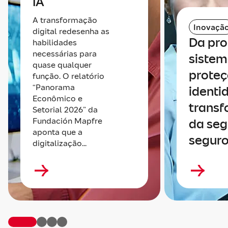
IA
A transformação
Inovaçã
digital redesenha as
Da pro
habilidades
necessárias para
sistem
quase qualquer
proteç
função. O relatório
“Panorama
identi
Econômico e
trans
Setorial 2026” da
Fundación Mapfre
da seg
aponta que a
seguro
digitalização...