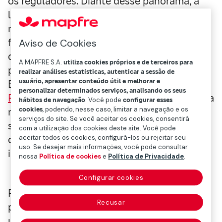
os reguladores. Diante desse panorama, a
legislação busca estabelecer um marco
regulatório que proteja os direitos
fundamentais dos indivíduos, incluindo o
Aviso de Cookies
direito à privacidade, sem impedir o
A MAPFRE S.A.
utiliza cookies próprios e de terceiros para
potencial da IA. Nesse sentido, a União
realizar análises estatísticas, autenticar a sessão de
usuário, apresentar conteúdo útil e melhorar e
Europeia (UE), com o
Regulamento Geral de
personalizar determinados serviços, analisando os seus
Proteção de Dados (RGPD)
, tem sido pioneira
hábitos de navegação
. Você pode
configurar esses
cookies
, podendo, nesse caso, limitar a navegação e os
nessa área, estabelecendo diretrizes rígidas
serviços do site. Se você aceitar os cookies, consentirá
sobre o tratamento de dados pessoais e
com a utilização dos cookies deste site. Você pode
aceitar todos os cookies, configurá-los ou rejeitar seu
dando aos cidadãos controle sobre suas
uso. Se desejar mais informações, você pode consultar
informações pessoais.
nossa
Política de cookies
e
Política de Privacidade
.
Configurar cookies
Por outro lado, a exploração de dados
Recusar
pessoais por parte dos governos suscitou
um importante debate ético e legal. Em