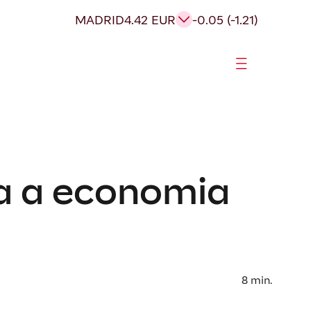
MADRID
4.42 EUR
-0.05 (-1.21)
ara a economia
8
min.