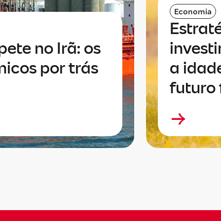
Economia
Estrat
pete no Irã: os
invest
icos por trás
a idad
futuro