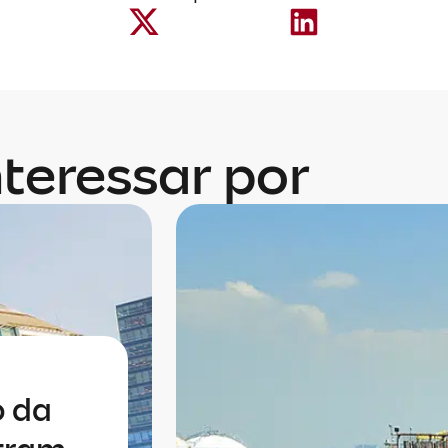
teressar por
o da