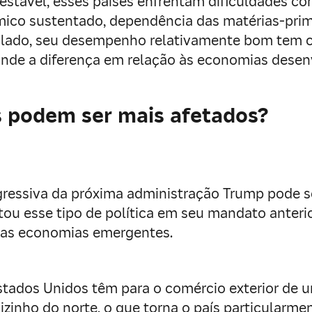
stável, esses países enfrentam dificuldades como
co sustentado, dependência das matérias-prima
o lado, seu desempenho relativamente bom tem c
onde a diferença em relação às economias desen
 podem ser mais afetados?
gressiva da próxima administração Trump pode s
ou esse tipo de política em seu mandato anteri
e as economias emergentes.
Estados Unidos têm para o comércio exterior de 
zinho do norte, o que torna o país particularmen