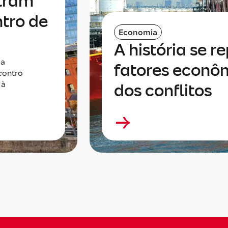
tram
ntro de
Economia
A história se re
da
fatores econôm
contro
 à
dos conflitos