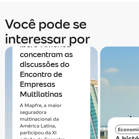
Economia
Você pode se
Economia e
integração da
interessar por
Ibero-América
concentram as
discussões do
Encontro de
Empresas
Multilatinas
A Mapfre, a maior
seguradora
multinacional da
América Latina,
Economi
participou da XI
A histó