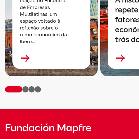
edição do Encontro
de Empresas
repete 
Multilatinas, um
fatore
espaço voltado à
reflexão sobre o
econô
rumo econômico da
trás do
Ibero...
Fundación Mapfre