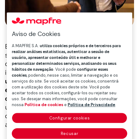
Aviso de Cookies
Essas dúvidas são muito frequentes, já que
A MAPFRE S.A.
utiliza cookies próprios e de terceiros para
realizar análises estatísticas, autenticar a sessão de
se trata de uma decisão importante na vida
usuário, apresentar conteúdo útil e melhorar e
de qualquer pessoa. Em primeiro lugar, é
personalizar determinados serviços, analisando os seus
hábitos de navegação
. Você pode
configurar esses
importante entender que investir significa
cookies
, podendo, nesse caso, limitar a navegação e os
usar seu dinheiro para comprar algo com a
serviços do site. Se você aceitar os cookies, consentirá
com a utilização dos cookies deste site. Você pode
expectativa de que isso aumente de valor
aceitar todos os cookies, configurá-los ou rejeitar seu
com o tempo
. Por exemplo, você compra
uso. Se desejar mais informações, você pode consultar
nossa
Política de cookies
e
Política de Privacidade
.
uma ação de uma empresa com o objetivo
de vendê-la no futuro por um preço mais
Configurar cookies
alto e assim obter lucro.
Recusar