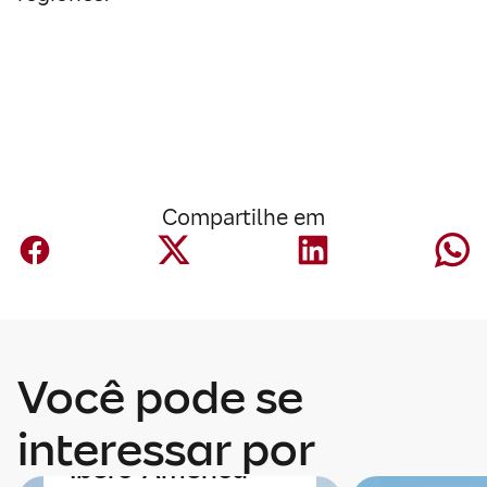
Compartilhe em
Economia
Você pode se
Economia e
integração da
interessar por
Ibero-América