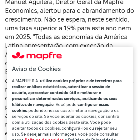
Manuel Aguilera, Diretor Geral da Mapfre
Economics, alertou para o abrandamento do
crescimento. Não se espera, neste sentido,
uma taxa superior a 1,9% para este ano nem
em 2025. "Todas as economias da América
Latina apresentarão, com exceção da
Argentina, crescimento em 2024, mas este
continuará muito abaixo do seu potencial.
Aviso de Cookies
Esta situação não responde a um fenômeno
conjuntural. Nos 50 anos, a taxa era de 5,5%,
A MAPFRE S.A.
utiliza cookies próprios e de terceiros para
realizar análises estatísticas, autenticar a sessão de
nos 20 anos seguintes, 2,7%, e nas últimas
usuário, apresentar conteúdo útil e melhorar e
décadas de 1,6%. Portanto, trata-se de um
personalizar determinados serviços, analisando os seus
hábitos de navegação
. Você pode
configurar esses
processo de enfraquecimento estrutural",
cookies
, podendo, nesse caso, limitar a navegação e os
apontou o especialista, que participou da
serviços do site. Se você aceitar os cookies, consentirá
com a utilização dos cookies deste site. Você pode
mesa redonda
América Latina, panorama
aceitar todos os cookies, configurá-los ou rejeitar seu
econômico (I): Oportunidades e agenda de
uso. Se desejar mais informações, você pode consultar