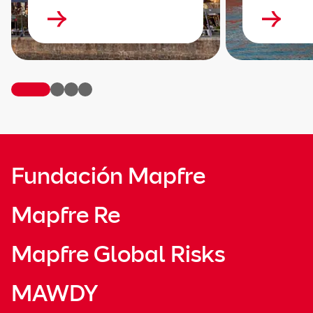
Fundación Mapfre
Mapfre Re
Mapfre Global Risks
MAWDY