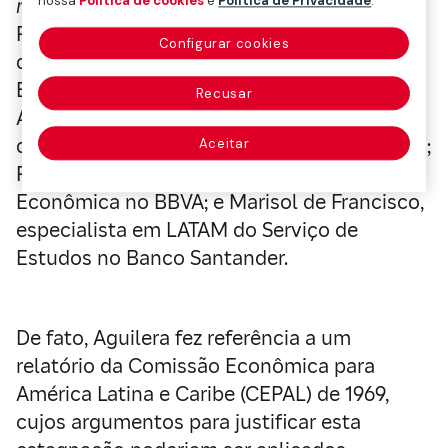
nossa
Política de cookies
e
Política de Privacidade
.
reformas
, junto com José Manuel González-
Páramo, ex-conselheiro executivo do BCE e
Configurar cookies
do Banco de España e professor da IESE
Business School; Ángel Melguizo, sócio da
Recusar
Argia-GT&E; Silvia Hernández Martín,
diretora de Análise Econômica na Telefónica;
Aceitar
Rafael Doménech, responsável pela Análise
Econômica no BBVA; e Marisol de Francisco,
especialista em LATAM do Serviço de
Estudos no Banco Santander.
De fato, Aguilera fez referência a um
relatório da Comissão Econômica para
América Latina e Caribe (CEPAL) de 1969,
cujos argumentos para justificar esta