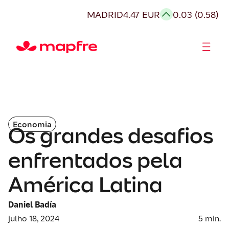
MADRID
4.47 EUR
0.03 (0.58)
Acionistas e Investidores
Governança Corporativa
Economia
Os grandes desafios
enfrentados pela
América Latina
Daniel Badía
julho 18, 2024
5
min.