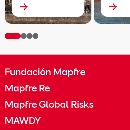
Fundación Mapfre
Mapfre Re
Mapfre Global Risks
MAWDY