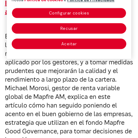
Investing in good governance, a vaccine
against the crisis
Configurar cookies
Recusar
El fuerte impacto de la crisis del Covid-19 en
los mercados está llevando a una profunda
Aceitar
reflexión sobre el proceso de inversión
aplicado por los gestores, y a tomar medidas
prudentes que mejorarán la calidad y el
rendimiento a largo plazo de la cartera.
Michael Morosi, gestor de renta variable
global de Mapfre AM, explica en este
artículo cómo han seguido poniendo el
acento en el buen gobierno de las empresas,
estrategia que utilizan en el fondo Mapfre
Good Governance, para tomar decisiones de