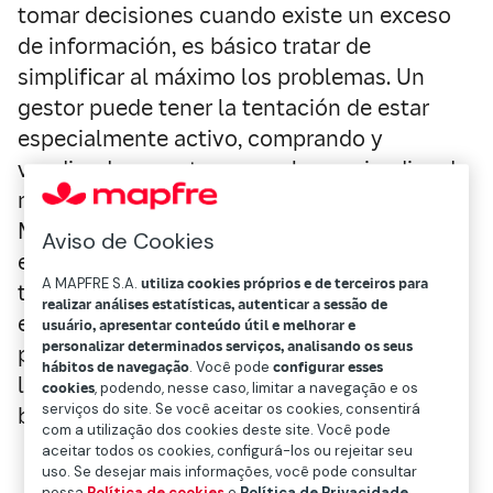
tomar decisiones cuando existe un exceso
de información, es básico tratar de
simplificar al máximo los problemas. Un
gestor puede tener la tentación de estar
especialmente activo, comprando y
vendiendo, en estos convulsos episodios de
mercado, pero para Luis García, gestor de
Mapfre AM, el éxito consiste precisamente
Aviso de Cookies
en saber cuándo debemos estar quietos y
A MAPFRE S.A.
utiliza cookies próprios e de terceiros para
tener paciencia. En este artículo publicado
realizar análises estatísticas, autenticar a sessão de
en ElEconomista, explica cuáles son las
usuário, apresentar conteúdo útil e melhorar e
personalizar determinados serviços, analisando os seus
preguntas que debe hacerse el invesor a
hábitos de navegação
. Você pode
configurar esses
largo plazo en un momento de constante
cookies
, podendo, nesse caso, limitar a navegação e os
serviços do site. Se você aceitar os cookies, consentirá
bombardeo de datos e información .
com a utilização dos cookies deste site. Você pode
aceitar todos os cookies, configurá-los ou rejeitar seu
uso. Se desejar mais informações, você pode consultar
nossa
Política de cookies
e
Política de Privacidade
.