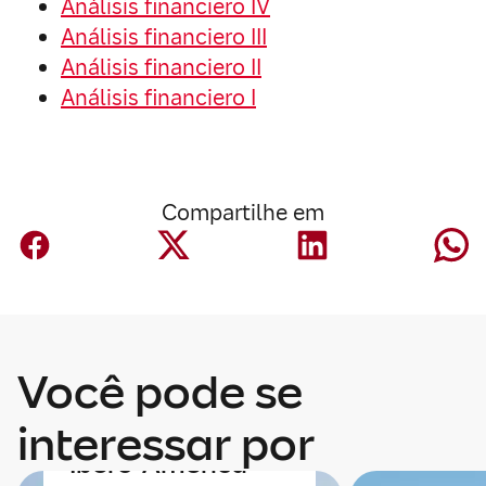
Análisis financiero IV
Análisis financiero III
Análisis financiero II
Análisis financiero I
Compartilhe em
Economia
Você pode se
Economia e
integração da
interessar por
Ibero-América