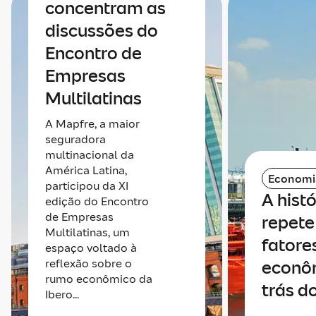
concentram as
discussões do
Encontro de
Empresas
Multilatinas
A Mapfre, a maior
seguradora
multinacional da
América Latina,
Economi
participou da XI
A histó
edição do Encontro
de Empresas
repete 
Multilatinas, um
fatore
espaço voltado à
reflexão sobre o
econô
rumo econômico da
trás do
Ibero...