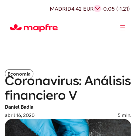
MADRID
4.42 EUR
-0.05 (-1.21)
Acionistas e Investidores
Governança Corporativa
Economia
Coronavirus: Análisis
financiero V
Daniel Badía
abril 16, 2020
5
min.