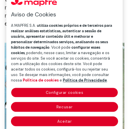
reconhecidos. Em resumo, eles têm uma
Aviso de Cookies
natureza defensiva e são investimentos
estáveis ao longo do tempo.
A MAPFRE S.A.
utiliza cookies próprios e de terceiros para
realizar análises estatísticas, autenticar a sessão de
usuário, apresentar conteúdo útil e melhorar e
personalizar determinados serviços, analisando os seus
hábitos de navegação
. Você pode
configurar esses
cookies
, podendo, nesse caso, limitar a navegação e os
serviços do site. Se você aceitar os cookies, consentirá
com a utilização dos cookies deste site. Você pode
aceitar todos os cookies, configurá-los ou rejeitar seu
uso. Se desejar mais informações, você pode consultar
nossa
Política de cookies
e
Política de Privacidade
.
Configurar cookies
Recusar
Aceitar