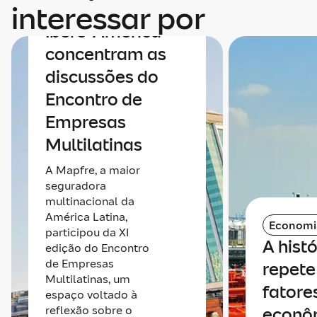
integração da
interessar por
Ibero-América
concentram as
discussões do
Encontro de
Empresas
Multilatinas
A Mapfre, a maior
seguradora
multinacional da
América Latina,
Economi
participou da XI
A histó
edição do Encontro
de Empresas
repete 
Multilatinas, um
fatore
espaço voltado à
reflexão sobre o
econô