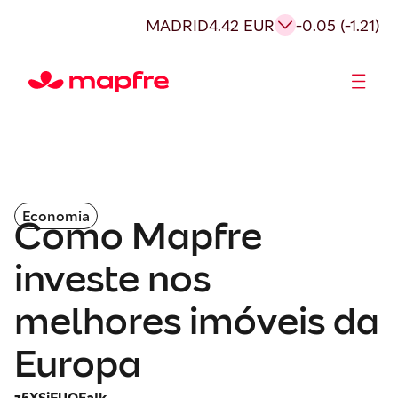
MADRID
4.42 EUR
-0.05 (-1.21)
Acionistas e Investidores
Governança Corporativa
Economia
Como Mapfre
investe nos
melhores imóveis da
Europa
z5XSiFUOEaIk