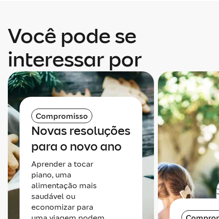
Você pode se
interessar por
Compromisso
Novas resoluções
para o novo ano
Aprender a tocar
piano, uma
alimentação mais
saudável ou
economizar para
uma viagem podem
Compro