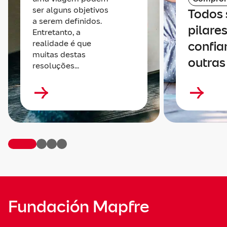
ser alguns objetivos
Todos
a serem definidos.
pilare
Entretanto, a
realidade é que
confia
muitas destas
outras
resoluções...
Fundación Mapfre