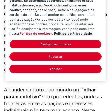
Relações Externas e Comunicação – Mapfre
personalizar determinados serviços, analisando os seus
hábitos de navegação
. Você pode
configurar esses
Brasil
cookies
, podendo, nesse caso, limitar a navegação e os
Completamos um ano do início da
pandemia
serviços do site. Se você aceitar os cookies, consentirá
com a utilização dos cookies deste site. Você pode
de
Covid-19
no Brasil e estamos diante do
aceitar todos os cookies, configurá-los ou rejeitar seu
que, talvez, seja o momento mais crítico no
uso. Se desejar mais informações, você pode consultar
nossa
Política de cookies
e
Política de Privacidade
.
enfrentamento da doença. Atingimos o
maior pico de mortalidade diária e medidas
Configurar cookies
mais restritivas foram estabelecidas em
todo o País. Mais uma vez a população é
Recusar
chamada com veemência em prol do
distanciamento social.
Aceitar
A pandemia trouxe ao mundo um “
olhar
para o coletivo
” sem precedentes, onde as
fronteiras entre as nações e interesses
individuais não tem mais espaço. Neste