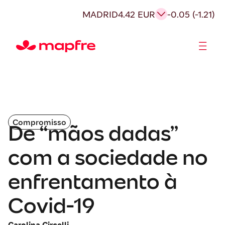
MADRID
4.42 EUR
-0.05 (-1.21)
Acionistas e Investidores
Governança Corporativa
Compromisso
De “mãos dadas”
com a sociedade no
enfrentamento à
Covid-19
Carolina Circelli