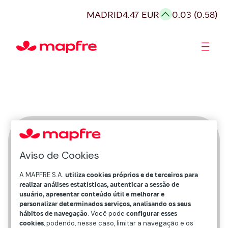
MADRID
4.47 EUR
0.03 (0.58)
Acionistas e Investidores
Governança Corporativa
Natacha A. Quiterio
Aviso de Cookies
Mapfre Salud ARS
A MAPFRE S.A.
utiliza cookies próprios e de terceiros para
realizar análises estatísticas, autenticar a sessão de
usuário, apresentar conteúdo útil e melhorar e
personalizar determinados serviços, analisando os seus
hábitos de navegação
. Você pode
configurar esses
cookies
, podendo, nesse caso, limitar a navegação e os