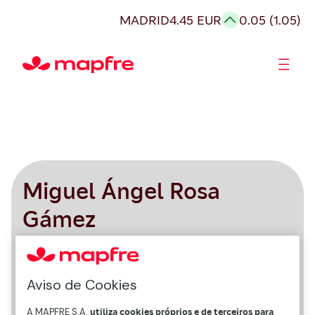
MADRID
4.45 EUR
0.05 (1.05)
Acionistas e Investidores
Governança Corporativa
Miguel Ángel Rosa
Gámez
CEO da Mapfre Re
Aviso de Cookies
A MAPFRE S.A.
utiliza cookies próprios e de terceiros para