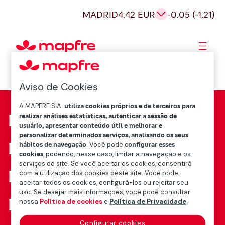
Skip
MADRID
4.42 EUR
-0.05 (-1.21)
to
content
Acionistas e Investidores
Governança Corporativa
Aviso de Cookies
A MAPFRE S.A.
utiliza cookies próprios e de terceiros para
Fundación Mapfre
realizar análises estatísticas, autenticar a sessão de
usuário, apresentar conteúdo útil e melhorar e
personalizar determinados serviços, analisando os seus
Mapfre Re
hábitos de navegação
. Você pode
configurar esses
cookies
, podendo, nesse caso, limitar a navegação e os
serviços do site. Se você aceitar os cookies, consentirá
Mapfre Global Risks
com a utilização dos cookies deste site. Você pode
aceitar todos os cookies, configurá-los ou rejeitar seu
uso. Se desejar mais informações, você pode consultar
MAWDY
nossa
Política de cookies
e
Política de Privacidade
.
Configurar cookies