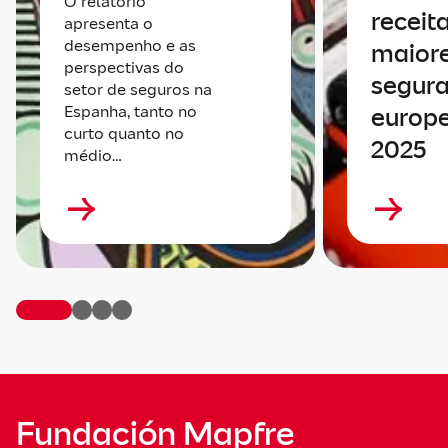
O relatório
receit
apresenta o
desempenho e as
maiore
perspectivas do
segur
setor de seguros na
Espanha, tanto no
europ
curto quanto no
2025
médio…
Fundación Mapfre