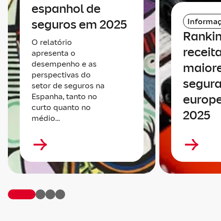
espanhol de
Informaç
seguros em 2025
Rankin
O relatório
receit
apresenta o
desempenho e as
maiore
perspectivas do
segur
setor de seguros na
Espanha, tanto no
europ
curto quanto no
2025
médio…