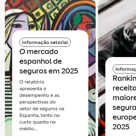
Informação setorial
O mercado
espanhol de
Informaç
seguros em 2025
Rankin
O relatório
receit
apresenta o
desempenho e as
maiore
perspectivas do
segur
setor de seguros na
Espanha, tanto no
europ
curto quanto no
2025
médio…