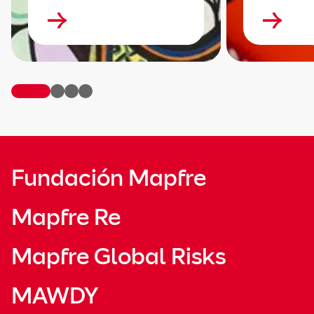
Fundación Mapfre
Mapfre Re
Mapfre Global Risks
MAWDY