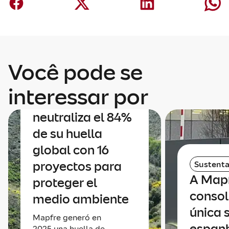
Você pode se
Sustentabilidade
interessar por
Mapfre
neutraliza el 84%
de su huella
global con 16
proyectos para
Sustenta
A Mapf
proteger el
consol
medio ambiente
única 
Mapfre generó en
espan
2025 una huella de