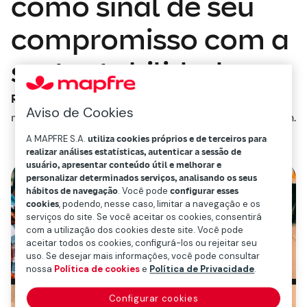
como sinal de seu
compromisso com a
sustentabilidade
Redacción Mapfre
Aviso de Cookies
março 21, 2024
2
min.
A MAPFRE S.A.
utiliza cookies próprios e de terceiros para
realizar análises estatísticas, autenticar a sessão de
usuário, apresentar conteúdo útil e melhorar e
personalizar determinados serviços, analisando os seus
hábitos de navegação
. Você pode
configurar esses
cookies
, podendo, nesse caso, limitar a navegação e os
serviços do site. Se você aceitar os cookies, consentirá
com a utilização dos cookies deste site. Você pode
aceitar todos os cookies, configurá-los ou rejeitar seu
uso. Se desejar mais informações, você pode consultar
nossa
Política de cookies
e
Política de Privacidade
.
Configurar cookies