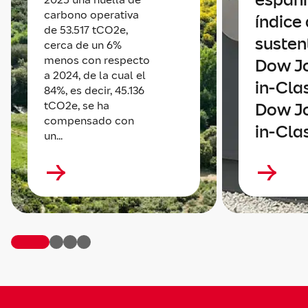
carbono operativa
índice
de 53.517 tCO2e,
susten
cerca de un 6%
menos con respecto
Dow Jo
a 2024, de la cual el
in-Cla
84%, es decir, 45.136
tCO2e, se ha
Dow Jo
compensado con
in-Cla
un...