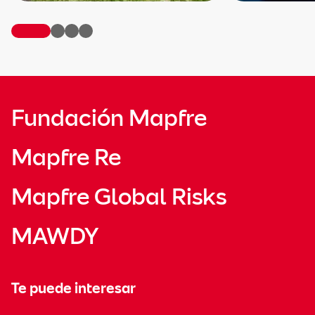
Fundación Mapfre
Mapfre Re
Mapfre Global Risks
MAWDY
Te puede interesar