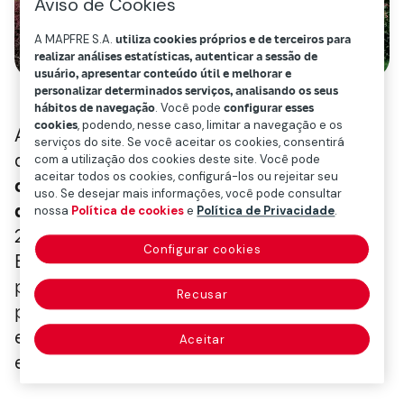
Aviso de Cookies
A MAPFRE S.A.
utiliza cookies próprios e de terceiros para
realizar análises estatísticas, autenticar a sessão de
usuário, apresentar conteúdo útil e melhorar e
personalizar determinados serviços, analisando os seus
hábitos de navegação
. Você pode
configurar esses
cookies
, podendo, nesse caso, limitar a navegação e os
A Mapfre Economics, o Serviço de Estudos
serviços do site. Se você aceitar os cookies, consentirá
da Mapfre,
aprimorou a previsão de
com a utilização dos cookies deste site. Você pode
aceitar todos os cookies, configurá-los ou rejeitar seu
crescimento global para este ano em dois
uso. Se desejar mais informações, você pode consultar
décimos para 3,1%
, enquanto conserva a de
nossa
Política de cookies
e
Política de Privacidade
.
2026 em 3%, segundo o relatório “Panorama
Configurar cookies
Econômico e Setorial 2025: atualização de
previsões para o quarto trimestre”, editado
Recusar
pela Fundación Mapfre. Por sua vez, a
estimativa de inflação se mantém em 3,4%
Aceitar
em 2025 e cairia para 3% no ano que vem.