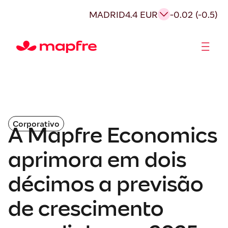
MADRID
4.4 EUR
-0.02 (-0.5)
Acionistas e Investidores
Governança Corporativa
Corporativo
A Mapfre Economics
aprimora em dois
décimos a previsão
de crescimento