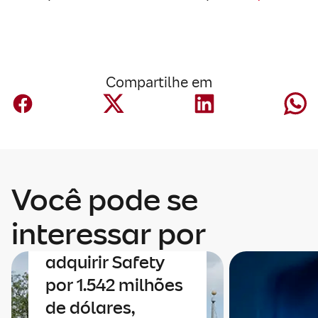
Compartilhe em
Você pode se
Corporativo
A Mapfre anuncia
interessar por
um acordo para
adquirir Safety
por 1.542 milhões
de dólares,